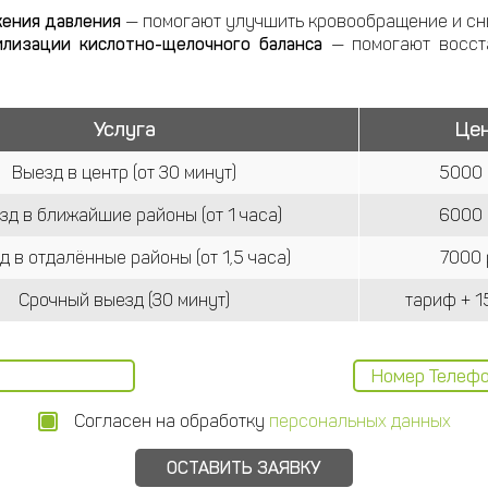
жения давления
— помогают улучшить кровообращение и сни
илизации кислотно-щелочного баланса
— помогают восста
Услуга
Це
Выезд в центр (от 30 минут)
5000 
зд в ближайшие районы (от 1 часа)
6000 
д в отдалённые районы (от 1,5 часа)
7000 
Срочный выезд (30 минут)
тариф + 1
Согласен на обработку
персональных данных