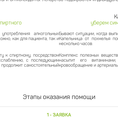
К
спиртного
уберем сим
употребления алкогольных
Бывают ситуации, когда вып
жно, как для пациента, так и
Капельница от похмелья по
несколько часов.
гу к спиртному, посредством
Комплекс полезных веществ
сслаблению, с последующим
насытит его витаминами
зм продолжит самостоятельный
кровообращение и артериаль
Этапы оказания помощи
1 - ЗАЯВКА