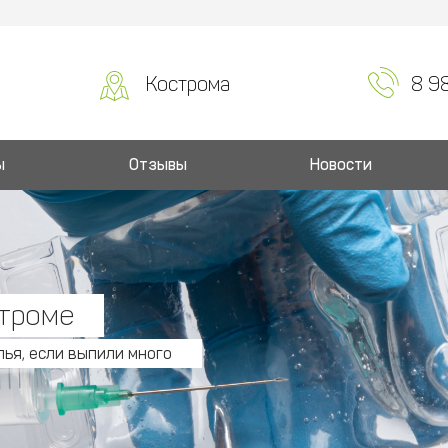
Кострома
8 9
ы
Отзывы
Новости
строме
ья, если выпили много