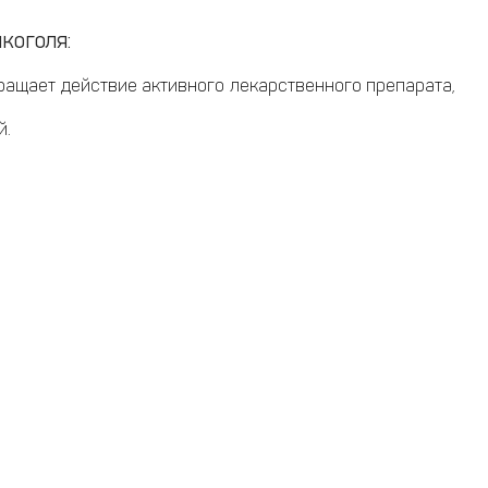
коголя:
ращает действие активного лекарственного препарата,
й.