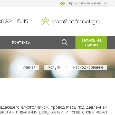
Версия для слабовидящих
80 321-15-15
vrach@profnarkolog.ru
запись на
Контакты
прием
Главная
Услуги
Раскодирование
традающего алкоголизмом, проводилась под давлением
вести к плачевным результатам. И тогда снова может