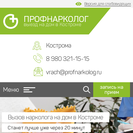
Версия для слабовидящих
ПРОФНАРКОЛОГ
выезд на дом в Костроме
Кострома
8 980 321-15-15
vrach@profnarkolog.ru
запись на
Меню
прием
Вызов нарколога на дом в Костроме
Станет лучше уже через 20 минут